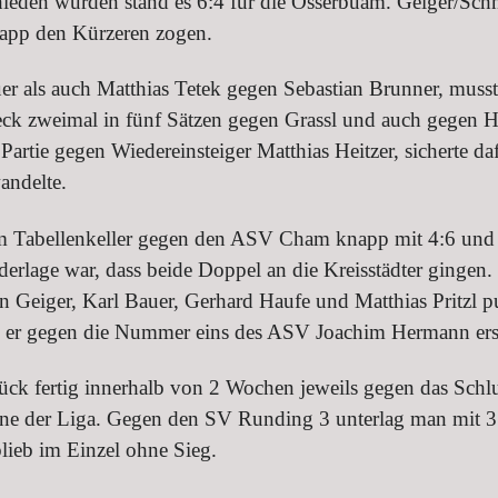
tschieden wurden stand es 6:4 für die Osserbuam. Geiger/S
app den Kürzeren zogen.
r als auch Matthias Tetek gegen Sebastian Brunner, musst
 zweimal in fünf Sätzen gegen Grassl und auch gegen H
 Partie gegen Wiedereinsteiger Matthias Heitzer, sicherte d
andelte.
im Tabellenkeller gegen den ASV Cham knapp mit 4:6 und k
derlage war, dass beide Doppel an die Kreisstädter gingen. 
Geiger, Karl Bauer, Gerhard Haufe und Matthias Pritzl pu
 er gegen die Nummer eins des ASV Joachim Hermann erst 
ück fertig innerhalb von 2 Wochen jeweils gegen das Schlus
erne der Liga. Gegen den SV Runding 3 unterlag man mit 3
lieb im Einzel ohne Sieg.