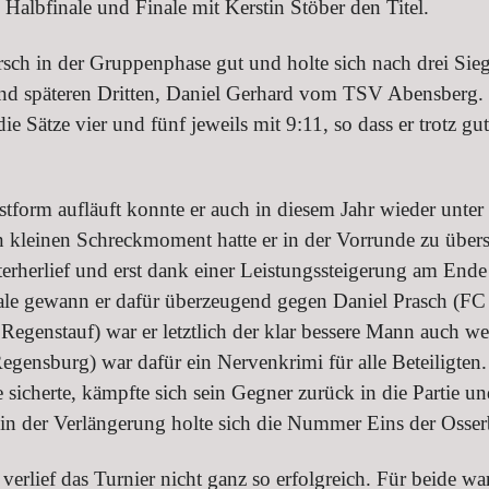
Halbfinale und Finale mit Kerstin Stöber den Titel.
irsch in der Gruppenphase gut und holte sich nach drei Si
n und späteren Dritten, Daniel Gerhard vom TSV Abensberg.
e Sätze vier und fünf jeweils mit 9:11, so dass er trotz gu
form aufläuft konnte er auch in diesem Jahr wieder unter 
nen kleinen Schreckmoment hatte er in der Vorrunde zu üb
rherlief und erst dank einer Leistungssteigerung am Ende
nale gewann er dafür überzeugend gegen Daniel Prasch (FC
enstauf) war er letztlich der klar bessere Mann auch wen
gensburg) war dafür ein Nervenkrimi für alle Beteiligten
e sicherte, kämpfte sich sein Gegner zurück in die Partie
0 in der Verlängerung holte sich die Nummer Eins der Osse
rlief das Turnier nicht ganz so erfolgreich. Für beide w