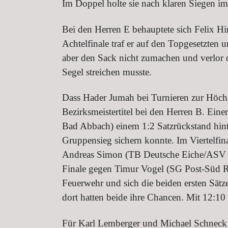
Im Doppel holte sie nach klaren Siegen im 
Bei den Herren E behauptete sich Felix H
Achtelfinale traf er auf den Topgesetzte
aber den Sack nicht zumachen und verlor di
Segel streichen musste.
Dass Hader Jumah bei Turnieren zur Höchst
Bezirksmeistertitel bei den Herren B. Ei
Bad Abbach) einem 1:2 Satzrückstand hinte
Gruppensieg sichern konnte. Im Viertelfi
Andreas Simon (TB Deutsche Eiche/ASV Reg
Finale gegen Timur Vogel (SG Post-Süd Re
Feuerwehr und sich die beiden ersten Sätz
dort hatten beide ihre Chancen. Mit 12:1
Für Karl Lemberger und Michael Schneck ve